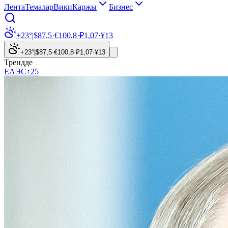
Лента
Темалар
Вики
Каржы
Бизнес
+23°
|
$
87,5
·
€
100,8
·
₽
1,07
·
¥
13
+23°
|
$
87,5
·
€
100,8
·
₽
1,07
·
¥
13
Трендде
ЕАЭС
↑
25