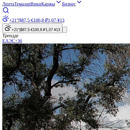
Лента
Темалар
Вики
Каржы
Бизнес
+21°
|
$
87,5
·
€
100,8
·
₽
1,07
·
¥
13
+21°
|
$
87,5
·
€
100,8
·
₽
1,07
·
¥
13
Трендде
ЕАЭС
↑
36