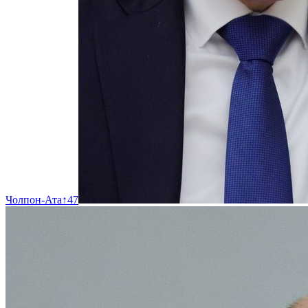
Чолпон-Ата
↑
47