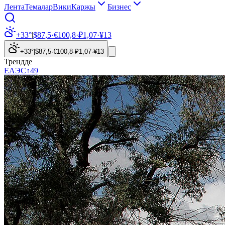
Лента
Темалар
Вики
Каржы
Бизнес
+33°
|
$
87,5
·
€
100,8
·
₽
1,07
·
¥
13
+33°
|
$
87,5
·
€
100,8
·
₽
1,07
·
¥
13
Трендде
ЕАЭС
↑
49