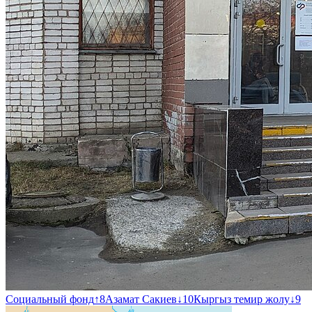
Социальный фонд
↑
8
Азамат Сакиев
↓
10
Кыргыз темир жолу
↓
9