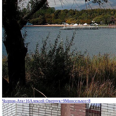
Чолпон-Ата
↑
16
Алексей Оверчук
↑
9
Минсельхоз
↑
8