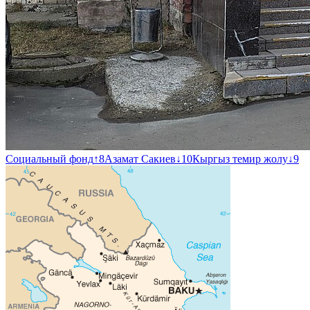
Социальный фонд
↑
8
Азамат Сакиев
↓
10
Кыргыз темир жолу
↓
9