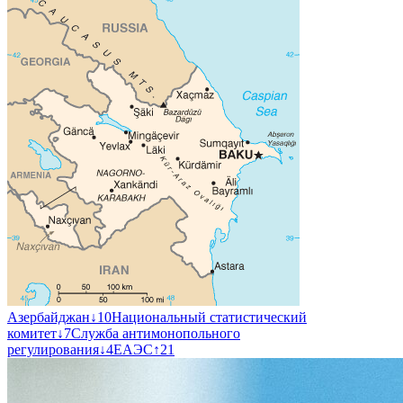
Азербайджан
↓
10
Национальный статистический
комитет
↓
7
Служба антимонопольного
регулирования
↓
4
ЕАЭС
↑
21