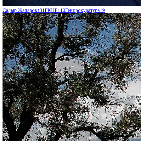
Садыр Жапаров
↑
31
ГКНБ
↑
10
Генпрокуратура
↑
9