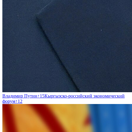
Владимир Путин
↑
15
Кыргызско-российский экономический
форум
↑
12