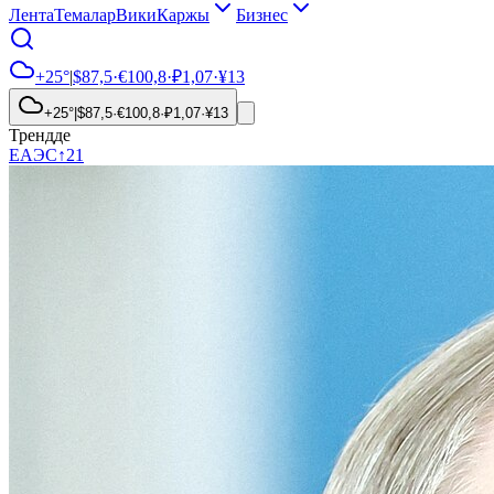
Лента
Темалар
Вики
Каржы
Бизнес
+25°
|
$
87,5
·
€
100,8
·
₽
1,07
·
¥
13
+25°
|
$
87,5
·
€
100,8
·
₽
1,07
·
¥
13
Трендде
ЕАЭС
↑
21