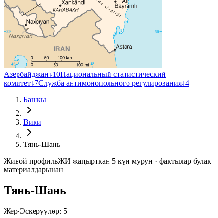
Азербайджан
↓
10
Национальный статистический
комитет
↓
7
Служба антимонопольного регулирования
↓
4
Башкы
Вики
Тянь-Шань
Живой профиль
ЖИ жаңырткан 5 күн мурун · фактылар булак
материалдарынан
Тянь-Шань
Жер
·
Эскерүүлөр: 5