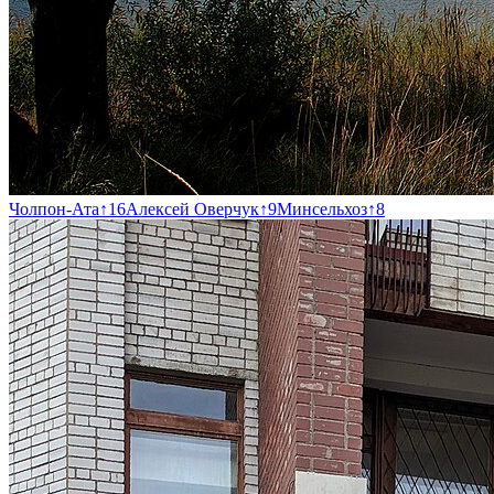
Чолпон-Ата
↑
16
Алексей Оверчук
↑
9
Минсельхоз
↑
8