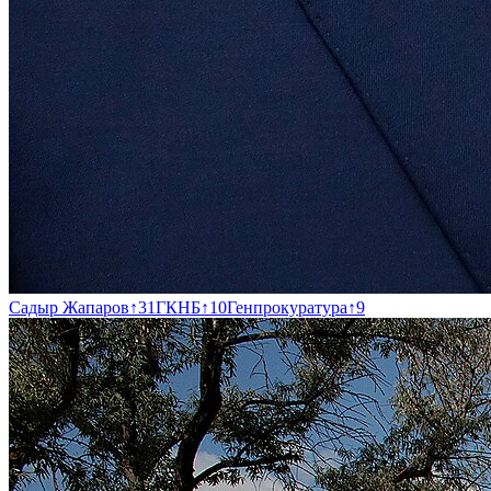
Садыр Жапаров
↑
31
ГКНБ
↑
10
Генпрокуратура
↑
9