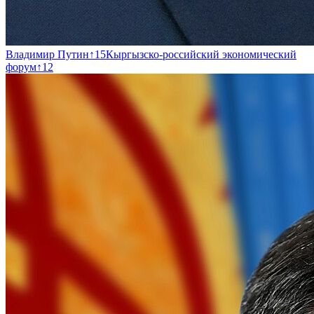
Владимир Путин
↑
15
Кыргызско-российский экономический
форум
↑
12