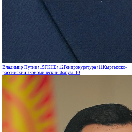
Владимир Путин
↑
15
ГКНБ
↑
12
Генпрокуратура
↑
11
Кыргызско-
российский экономический форум
↑
10