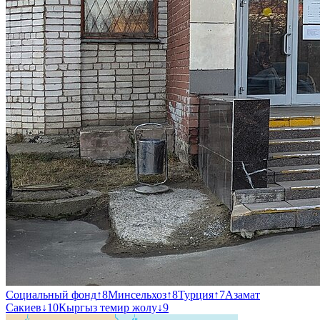
Социальный фонд
↑
8
Минсельхоз
↑
8
Турция
↑
7
Азамат
Сакиев
↓
10
Кыргыз темир жолу
↓
9