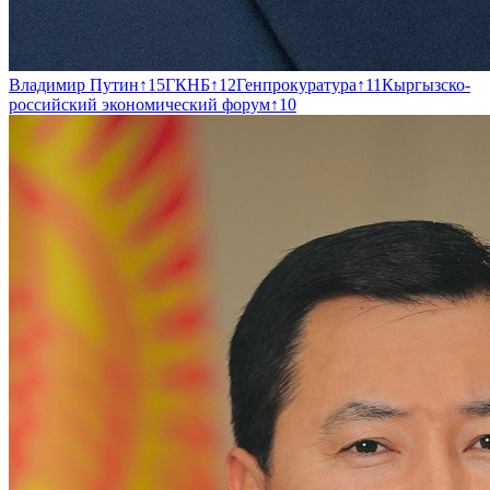
Владимир Путин
↑
15
ГКНБ
↑
12
Генпрокуратура
↑
11
Кыргызско-
российский экономический форум
↑
10