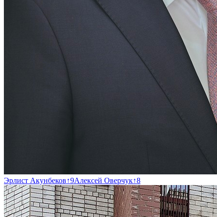
Эрлист Акунбеков
↑
9
Алексей Оверчук
↑
8