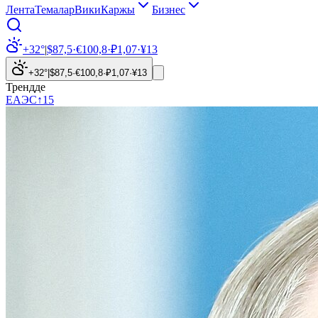
Лента
Темалар
Вики
Каржы
Бизнес
+32°
|
$
87,5
·
€
100,8
·
₽
1,07
·
¥
13
+32°
|
$
87,5
·
€
100,8
·
₽
1,07
·
¥
13
Трендде
ЕАЭС
↑
15