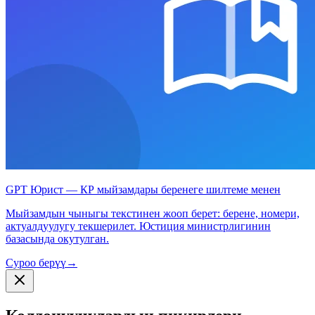
GPT Юрист — КР мыйзамдары беренеге шилтеме менен
Мыйзамдын чыныгы текстинен жооп берет: берене, номери,
актуалдуулугу текшерилет. Юстиция министрлигинин
базасында окутулган.
Суроо берүү
→