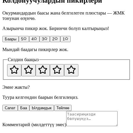
Колдонуучулардын пикирлери
Окурмандардын баасы жана белгилеген плюстары — ЖМК
тонунан өзүнчө.
Азырынча пикир жок. Биринчи болуп калтырыңыз!
Баары
5
4
3
2
1
Мындай баадагы пикирлер жок.
Сиздин бааңыз
Эмне жакты?
Туура келгендин баарын белгилеңиз.
Сапат
Баа
Ылдамдык
Тейлөө
Комментарий (милдеттүү эмес)