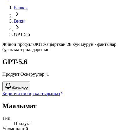
Башкы
Вики
GPT-5.6
Живой профиль
ЖИ жаңырткан 28 күн мурун · фактылар
булак материалдарынан
GPT-5.6
Продукт
·
Эскерүүлөр: 1
Жазылуу
Биринчи пикир калтырыңыз
Маалымат
Тип
Продукт
Упоминаний