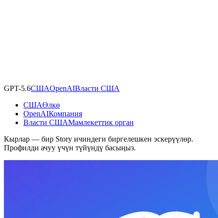
GPT-5.6
США
OpenAI
Власти США
США
Өлкө
OpenAI
Компания
Власти США
Мамлекеттик орган
Кырлар — бир Story ичиндеги биргелешкен эскерүүлөр.
Профилди ачуу үчүн түйүндү басыңыз.