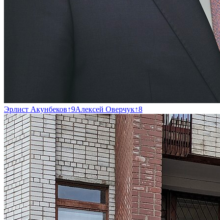
Эрлист Акунбеков
↑
9
Алексей Оверчук
↑
8