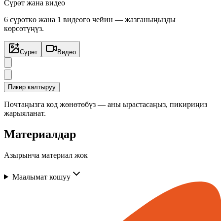
Сүрөт жана видео
6 сүрөткө жана 1 видеого чейин — жазганыңызды
көрсөтүңүз.
Сүрөт
Видео
Пикир калтыруу
Почтаңызга код жөнөтөбүз — аны ырастасаңыз, пикириңиз
жарыяланат.
Материалдар
Азырынча материал жок
Маалымат кошуу