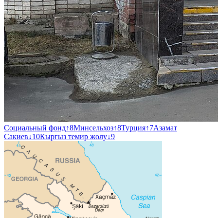
Социальный фонд
↑
8
Минсельхоз
↑
8
Турция
↑
7
Азамат
Сакиев
↓
10
Кыргыз темир жолу
↓
9