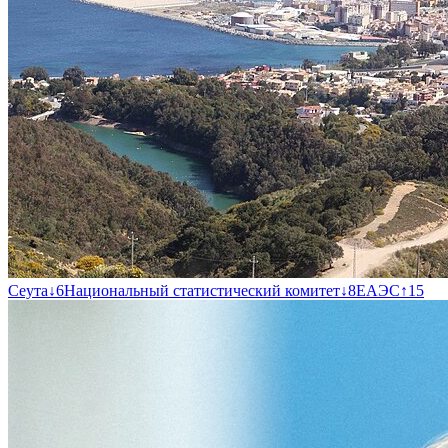
Сеута
↓
6
Национальный статистический комитет
↓
8
ЕАЭС
↑
15