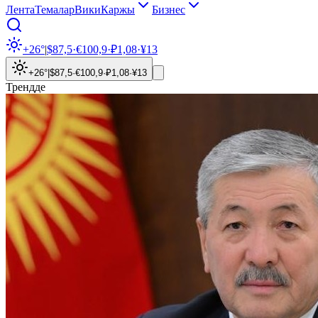
Лента
Темалар
Вики
Каржы
Бизнес
+26°
|
$
87,5
·
€
100,9
·
₽
1,08
·
¥
13
+26°
|
$
87,5
·
€
100,9
·
₽
1,08
·
¥
13
Трендде