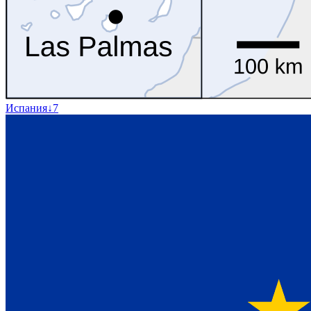
Испания
↓
7