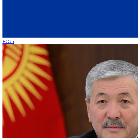
ЕС
↓
5