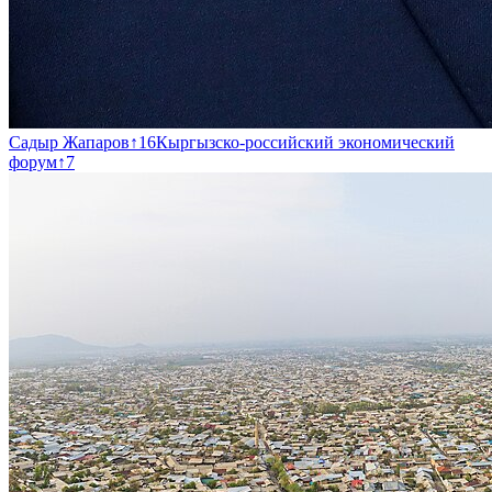
Садыр Жапаров
↑
16
Кыргызско-российский экономический
форум
↑
7