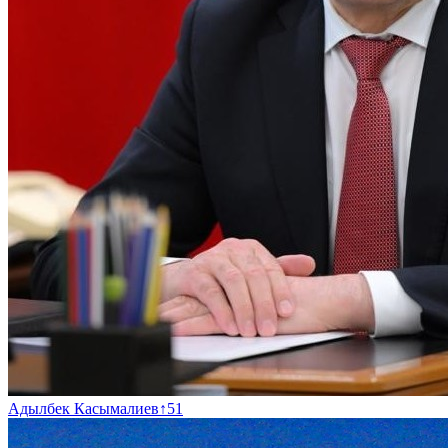
Адылбек Касымалиев
↑
51