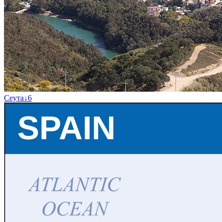
Сеута
↓
6