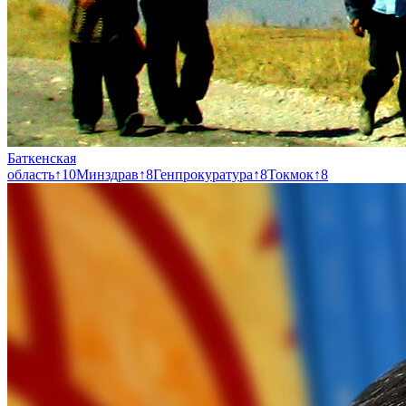
Баткенская
область
↑
10
Минздрав
↑
8
Генпрокуратура
↑
8
Токмок
↑
8