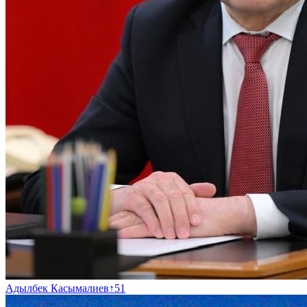
Адылбек Касымалиев
↑
51