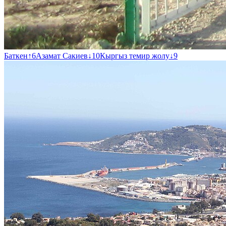
Баткен
↑
6
Азамат Сакиев
↓
10
Кыргыз темир жолу
↓
9