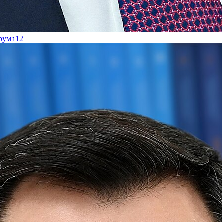
рум
↑
12