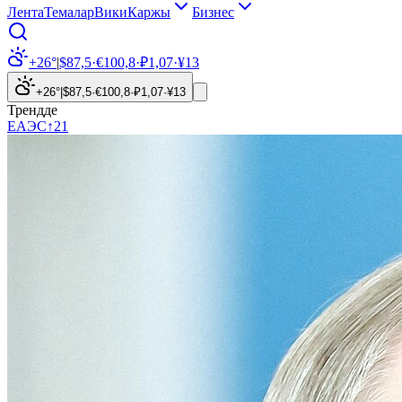
Лента
Темалар
Вики
Каржы
Бизнес
+26°
|
$
87,5
·
€
100,8
·
₽
1,07
·
¥
13
+26°
|
$
87,5
·
€
100,8
·
₽
1,07
·
¥
13
Трендде
ЕАЭС
↑
21