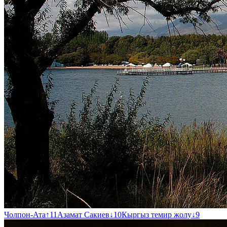
Чолпон-Ата
↑
11
Азамат Сакиев
↓
10
Кыргыз темир жолу
↓
9