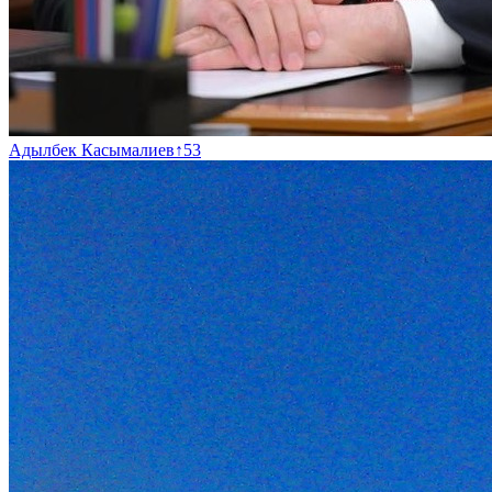
Адылбек Касымалиев
↑
53