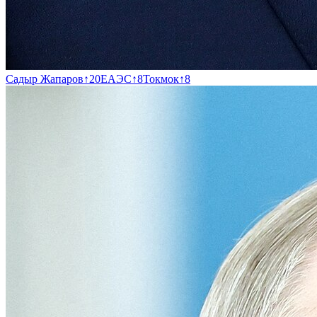
Садыр Жапаров
↑
20
ЕАЭС
↑
8
Токмок
↑
8