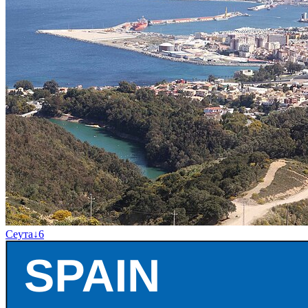
Сеута
↓
6