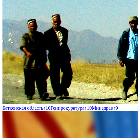
Баткенская область
↑
10
Генпрокуратура
↑
10
Минздрав
↑
9