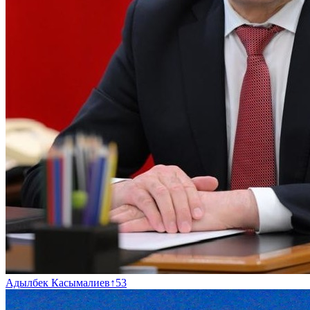
Адылбек Касымалиев
↑
53