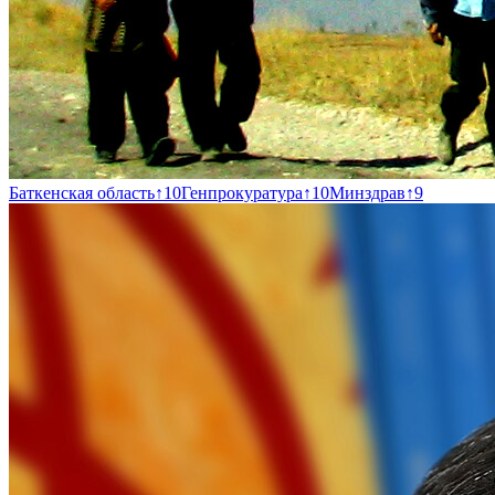
Баткенская область
↑
10
Генпрокуратура
↑
10
Минздрав
↑
9