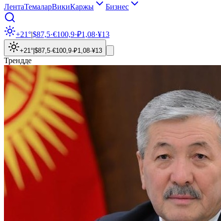
Лента
Темалар
Вики
Каржы
Бизнес
+21°
|
$
87,5
·
€
100,9
·
₽
1,08
·
¥
13
+21°
|
$
87,5
·
€
100,9
·
₽
1,08
·
¥
13
Трендде