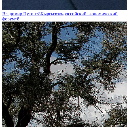
Владимир Путин
↑
8
Кыргызско-российский экономический
форум
↑
8